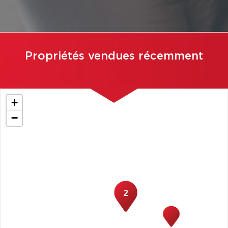
Propriétés vendues récemment
+
−
2