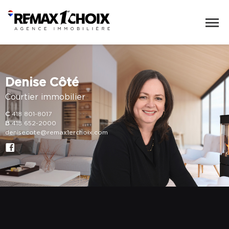
Denise Côté
Courtier immobilier
C
418 801-8017
B
418 652-2000
denisecote@remax1erchoix.com