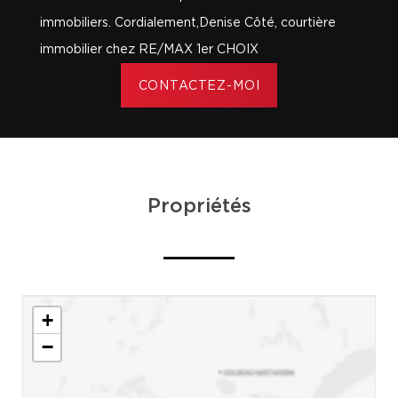
immobiliers. Cordialement,Denise Côté, courtière
immobilier chez RE/MAX 1er CHOIX
CONTACTEZ-MOI
Propriétés
+
−