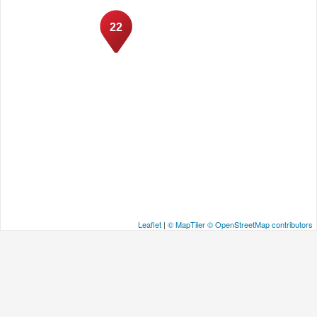
22
Leaflet
|
© MapTiler
© OpenStreetMap contributors