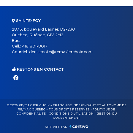
SAINTE-FOY
2875, boulevard Laurier, D2-230
Québec, Québec, G1V 2M2
Bur.:
Cell.:
418 801-8017
Courriel:
denisecote@remax1erchoix.com
RESTONS EN CONTACT
© 2026 RE/MAX 1ER CHOIX – FRANCHISÉ INDÉPENDANT ET AUTONOME DE
RE/MAX QUÉBEC – TOUS DROITS RÉSERVÉS -
POLITIQUE DE
CONFIDENTIALITÉ
-
CONDITIONS D'UTILISATION
-
GESTION DU
CONSENTEMENT
SITE WEB PAR