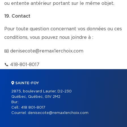
ou entente antérieur portant sur le même objet.
19. Contact
Pour toute question concernant vos données ou ces
conditions, vous pouvez nous joindre à :
📧
denisecote@remax1erchoix.com
📞
418-801-8017
SAINTE-FOY
2875, boulevard Laurier, D2-230
Québec, Québec, G1V 2M2
Bur.:
Cell.:
418 801-8017
Courriel:
denisecote@remax1erchoix.com