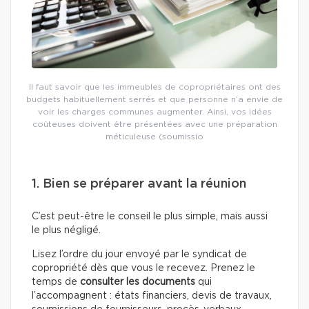
Il faut savoir que les immeubles de copropriétaires ont des
budgets habituellement serrés et que personne n’a envie de
voir les charges communes augmenter. Ainsi, vos idées
coûteuses doivent être présentées avec une préparation
méticuleuse (soumissio
1. Bien se préparer avant la réunion
C’est peut-être le conseil le plus simple, mais aussi
le plus négligé.
Lisez l’ordre du jour envoyé par le syndicat de
copropriété dès que vous le recevez. Prenez le
temps de
consulter les documents
qui
l’accompagnent : états financiers, devis de travaux,