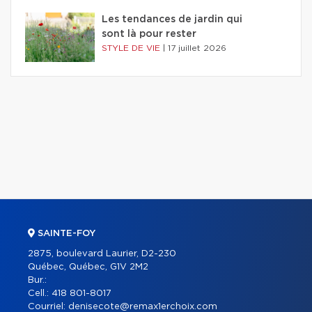
Les tendances de jardin qui
sont là pour rester
STYLE DE VIE
|
17 juillet 2026
SAINTE-FOY
2875, boulevard Laurier, D2-230
Québec, Québec, G1V 2M2
Bur.:
Cell.:
418 801-8017
Courriel:
denisecote@remax1erchoix.com